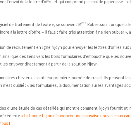
 l’envoi de la lettre d’offre et qui comprend pas mal de paperasse ‒ et 
me
ogiciel de traitement de texte », se souvient M
Robertson. Lorsque la let
re à la lettre d’offre. « Il fallait faire très attention à ne rien oublier », 
tion de recrutement en ligne Njoyn pour envoyer les lettres d’offres aux 
n ainsi que des liens vers les bons formulaires d’embauche que les nouv
 les envoyer directement à partir de la solution Njoyn.
laires chez eux, avant leur première journée de travail. Ils peuvent les 
en n’est oublié : « les formulaires, la documentation sur les avantages so
rties d’une étude de cas détaillée qui montre comment Njoyn fournit et 
e précédente
« La bonne façon d’annoncer une mauvaise nouvelle aux can
nous !